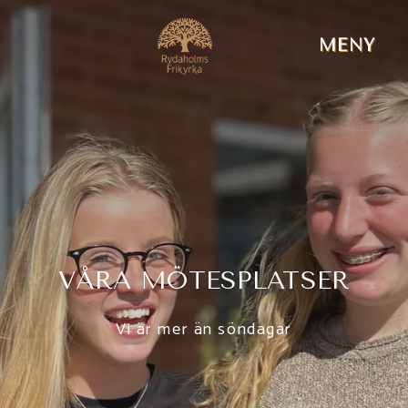
MENY
VÅRA MÖTESPLATSER
Vi är mer än söndagar