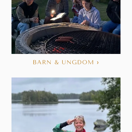
BARN & UNGDOM
›